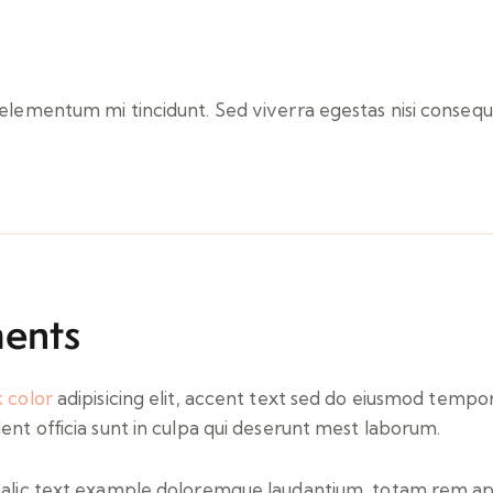
 elementum mi tincidunt. Sed viverra egestas nisi consequa
ments
k color
adipisicing elit, accent text sed do eiusmod temp
nt officia sunt in culpa qui deserunt mest laborum.
italic text example doloremque laudantium, totam rem ape