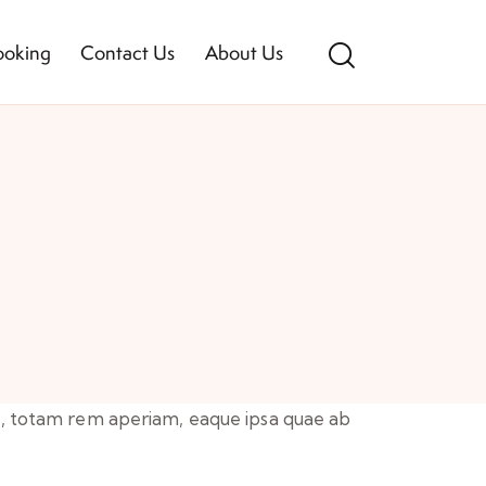
ooking
Contact Us
About Us
m, totam rem aperiam, eaque ipsa quae ab