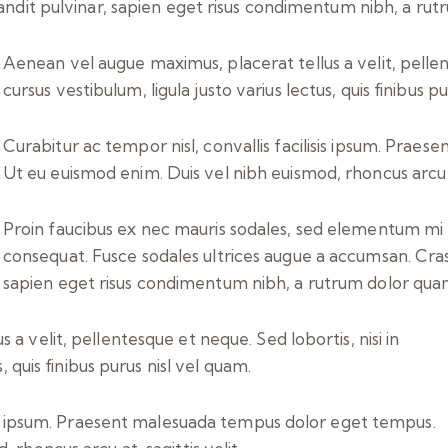
andit pulvinar, sapien eget risus condimentum nibh, a rutr
Aenean vel augue maximus, placerat tellus a velit, pellent
cursus vestibulum, ligula justo varius lectus, quis finibus p
Curabitur ac tempor nisl, convallis facilisis ipsum. Pra
Ut eu euismod enim. Duis vel nibh euismod, rhoncus arcu at
Proin faucibus ex nec mauris sodales, sed elementum mi ti
consequat. Fusce sodales ultrices augue a accumsan. Cras s
sapien eget risus condimentum nibh, a rutrum dolor quam 
a velit, pellentesque et neque. Sed lobortis, nisi in
, quis finibus purus nisl vel quam.
isis ipsum. Praesent malesuada tempus dolor eget tempus.