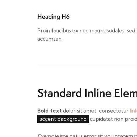
Heading H6
Proin faucibus ex nec mauris sodales, sed
accumsan.
Standard Inline Ele
Bold text
dolor sit amet, consectetur
lin
accent background
cupidatat non proide
Example
iste natus error sit voluptatem 