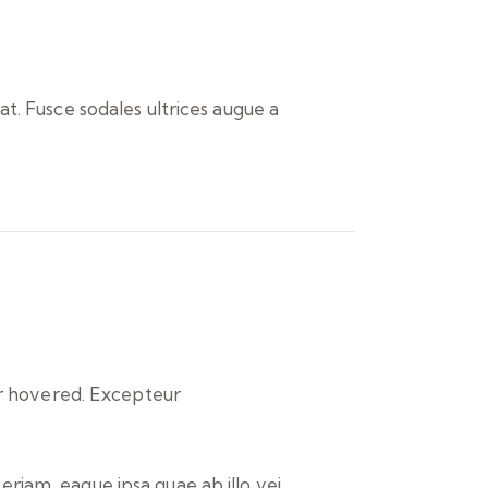
t. Fusce sodales ultrices augue a
or hovered. Excepteur
riam, eaque ipsa quae ab illo vei